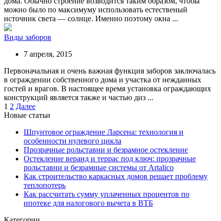
дома. Обычно строение возводится таким образом, чтобы
можно было по максимуму использовать естественый
источник света — солнце. Именно поэтому окна ...
Виды заборов
7 апреля, 2015
Первоначальная и очень важная функция заборов заключалась
в ограждении собственного дома и участка от нежданных
гостей и врагов. В настоящее время установка ограждающих
конструкций является также и частью диз ...
Пагинация
1
2
Далее
Новые статьи
записей
Шпунтовое ограждение Ларсена: технология и
особенности нулевого цикла
Прозрачные рольставни и безрамное остекление
Остекление веранд и террас под ключ: прозрачные
рольставни и безрамные системы от Artalico
Как строительство каркасных домов решает проблему
теплопотерь
Как рассчитать сумму уплаченных процентов по
ипотеке для налогового вычета в ВТБ
Категории