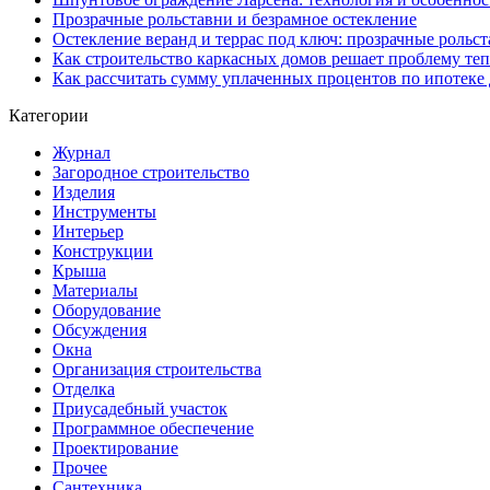
Прозрачные рольставни и безрамное остекление
Остекление веранд и террас под ключ: прозрачные рольст
Как строительство каркасных домов решает проблему те
Как рассчитать сумму уплаченных процентов по ипотеке 
Категории
Журнал
Загородное строительство
Изделия
Инструменты
Интерьер
Конструкции
Крыша
Материалы
Оборудование
Обсуждения
Окна
Организация строительства
Отделка
Приусадебный участок
Программное обеспечение
Проектирование
Прочее
Сантехника