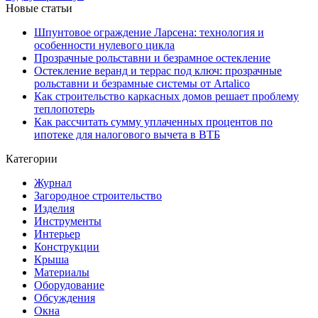
Новые статьи
Шпунтовое ограждение Ларсена: технология и
особенности нулевого цикла
Прозрачные рольставни и безрамное остекление
Остекление веранд и террас под ключ: прозрачные
рольставни и безрамные системы от Artalico
Как строительство каркасных домов решает проблему
теплопотерь
Как рассчитать сумму уплаченных процентов по
ипотеке для налогового вычета в ВТБ
Категории
Журнал
Загородное строительство
Изделия
Инструменты
Интерьер
Конструкции
Крыша
Материалы
Оборудование
Обсуждения
Окна