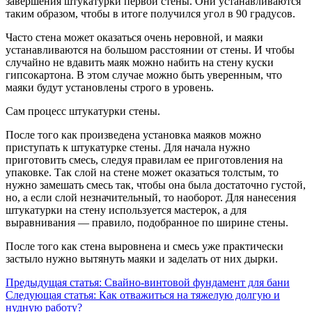
завершения штукатурки первой стены. Они устанавливаются
таким образом, чтобы в итоге получился угол в 90 градусов.
Часто стена может оказаться очень неровной, и маяки
устанавливаются на большом расстоянии от стены. И чтобы
случайно не вдавить маяк можно набить на стену куски
гипсокартона. В этом случае можно быть уверенным, что
маяки будут установлены строго в уровень.
Сам процесс штукатурки стены.
После того как произведена установка маяков можно
приступать к штукатурке стены. Для начала нужно
приготовить смесь, следуя правилам ее приготовления на
упаковке. Так слой на стене может оказаться толстым, то
нужно замешать смесь так, чтобы она была достаточно густой,
но, а если слой незначительный, то наоборот. Для нанесения
штукатурки на стену используется мастерок, а для
выравнивания — правило, подобранное по ширине стены.
После того как стена выровнена и смесь уже практически
застыло нужно вытянуть маяки и заделать от них дырки.
Предыдущая статья:
Свайно-винтовой фундамент для бани
Следующая статья:
Как отважиться на тяжелую долгую и
нудную работу?