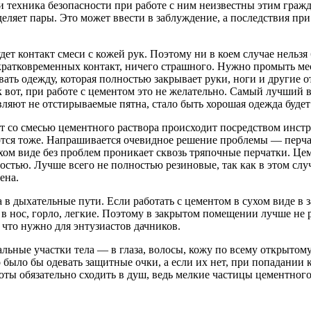
 и техника безопасности при работе с ним неизвестны этим гра
ыделяет пары. Это может ввести в заблуждение, а последствия п
т контакт смеси с кожей рук. Поэтому ни в коем случае нельзя
 кратковременных контакт, ничего страшного. Нужно промыть ме
ать одежду, которая полностью закрывает руки, ноги и другие о
к вот, при работе с цементом это не желательно. Самый лучший
вляют не отстирываемые пятна, стало быть хорошая одежда будет
 со смесью цементного раствора происходит посредством инструм
ются тоже. Напрашивается очевидное решение проблемы — перча
ухом виде без проблем проникает сквозь тряпочные перчатки. Це
стью. Лучше всего не полностью резиновые, так как в этом случ
ена.
в дыхательные пути. Если работать с цементом в сухом виде в 
в нос, горло, легкие. Поэтому в закрытом помещении лучше не ра
 что нужно для энтузиастов дачников.
альные участки тела — в глаза, волосы, кожу по всему открытом
о было бы одевать защитные очки, а если их нет, при попадании 
оты обязательно сходить в душ, ведь мелкие частицы цементног