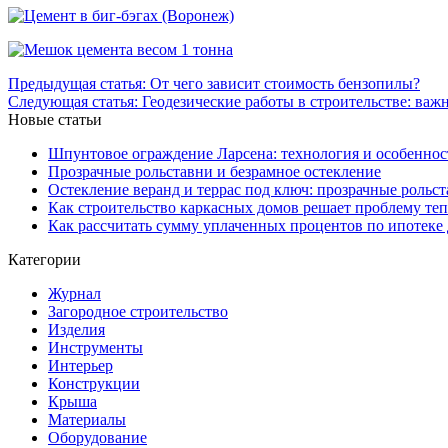
Предыдущая статья:
От чего зависит стоимость бензопилы?
Следующая статья:
Геодезические работы в строительстве: важ
Новые статьи
Шпунтовое ограждение Ларсена: технология и особеннос
Прозрачные рольставни и безрамное остекление
Остекление веранд и террас под ключ: прозрачные рольст
Как строительство каркасных домов решает проблему те
Как рассчитать сумму уплаченных процентов по ипотеке 
Категории
Журнал
Загородное строительство
Изделия
Инструменты
Интерьер
Конструкции
Крыша
Материалы
Оборудование