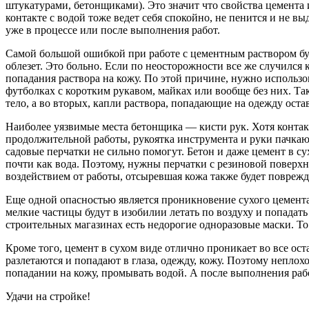
штукатурами, бетонщиками). Это значит что свойства цемента
контакте с водой тоже ведет себя спокойно, не пенится и не в
уже в процессе или после выполнения работ.
Самой большой ошибкой при работе с цементным раствором буде
облезет. Это больно. Если по неосторожности все же случился
попадания раствора на кожу. По этой причине, нужно использов
футболках с коротким рукавом, майках или вообще без них. Та
тело, а во вторых, капли раствора, попадающие на одежду оста
Наиболее уязвимые места бетонщика — кисти рук. Хотя контакт
продолжительной работы, рукоятка инструмента и руки пачка
садовые перчатки не сильно помогут. Бетон и даже цемент в с
почти как вода. Поэтому, нужны перчатки с резиновой поверхно
воздействием от работы, отсыревшая кожа также будет поврежд
Еще одной опасностью является проникновение сухого цемента 
мелкие частицы будут в изобилии летать по воздуху и попадать 
строительных магазинах есть недорогие одноразовые маски. То
Кроме того, цемент в сухом виде отлично проникает во все ост
разлетаются и попадают в глаза, одежду, кожу. Поэтому неплох
попадании на кожу, промывать водой. А после выполнения раб
Удачи на стройке!