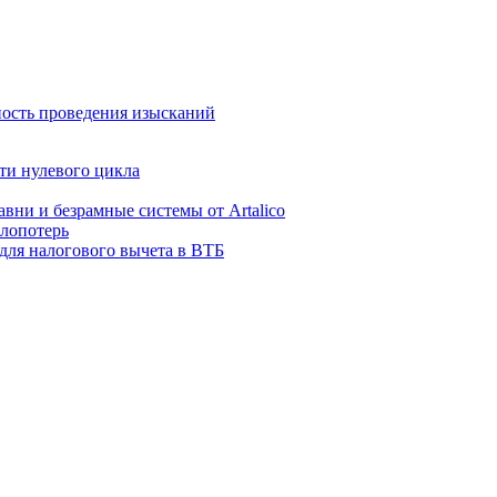
ность проведения изысканий
ти нулевого цикла
авни и безрамные системы от Artalico
плопотерь
для налогового вычета в ВТБ