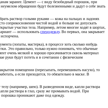
жданам заранее. Цемент — с виду безобидный порошок, при
ри неумелом обращении будут болезненными и дадут о себе знать
 брать раствор голыми руками — кожа на пальцах и ладонях
сто соприкосновения чистой водой и больше не допускать
ткрытые участки тела. Например, летом многие ходят в шортах,
 вариант — использовать
спецодежду
. Во первых, она закрывает
 испорчена.
ента (лопаты, мастерка), в процессе хоть сколько нибудь
тки. Это правильно, только нужно понимать, что обычные
мент очень мелкий и хорошо просачивается сквозь материал
ае руки будут потеть и в сочетании с физическим
закрытом помещении (пересыпать, перемешивать насухо), то
ботать, а если приходится, то обязательно в маске. В
у телу (например, шею). В разведенном виде, капли раствора
капли раствора в глаз, сразу же промывать водой. При
о порошка проникают даже под одежду.