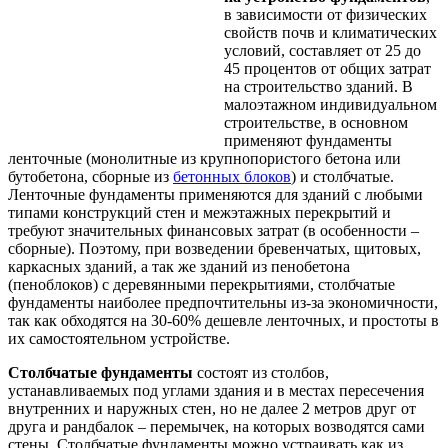
в зависимости от физических
свойств почв и климатических
условий, составляет от 25 до
45 процентов от общих затрат
на строительство зданий. В
малоэтажном индивидуальном
строительстве, в основном
применяют фундаменты
ленточные (монолитные из крупнопористого бетона или
бутобетона, сборные из
бетонных блоков
) и столбчатые.
Ленточные фундаменты применяются для зданий с любыми
типами конструкций стен и межэтажных перекрытий и
требуют значительных финансовых затрат (в особенности –
сборные). Поэтому, при возведении бревенчатых, щитовых,
каркасных зданий, а так же зданий из пенобетона
(пеноблоков) с деревянными перекрытиями, столбчатые
фундаменты наиболее предпочтительны из-за экономичности,
так как обходятся на 30-60% дешевле ленточных, и простоты в
их самостоятельном устройстве.
Столбчатые фундаменты
состоят из столбов,
устанавливаемых под углами здания и в местах пересечения
внутренних и наружных стен, но не далее 2 метров друг от
друга и рандбалок – перемычек, на которых возводятся сами
стены. Столбчатые фундаменты можно устраивать как из