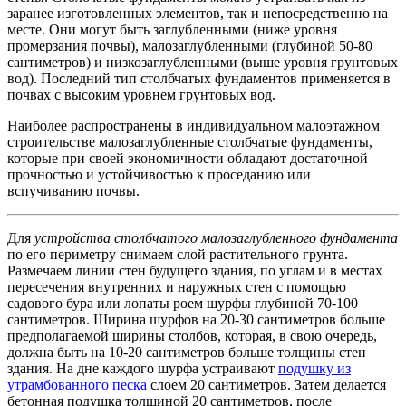
заранее изготовленных элементов, так и непосредственно на
месте. Они могут быть заглубленными (ниже уровня
промерзания почвы), малозаглубленными (глубиной 50-80
сантиметров) и низкозаглубленными (выше уровня грунтовых
вод). Последний тип столбчатых фундаментов применяется в
почвах с высоким уровнем грунтовых вод.
Наиболее распространены в индивидуальном малоэтажном
строительстве малозаглубленные столбчатые фундаменты,
которые при своей экономичности обладают достаточной
прочностью и устойчивостью к проседанию или
вспучиванию почвы.
Для
устройства столбчатого малозаглубленного фундамента
по его периметру снимаем слой растительного грунта.
Размечаем линии стен будущего здания, по углам и в местах
пересечения внутренних и наружных стен с помощью
садового бура или лопаты роем шурфы глубиной 70-100
сантиметров. Ширина шурфов на 20-30 сантиметров больше
предполагаемой ширины столбов, которая, в свою очередь,
должна быть на 10-20 сантиметров больше толщины стен
здания. На дне каждого шурфа устраивают
подушку из
утрамбованного песка
слоем 20 сантиметров. Затем делается
бетонная подушка толщиной 20 сантиметров, после