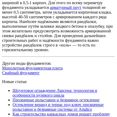
шириной в 0,5-1 кирпич. Для этого по всему периметру
фундамента укладывается
арматурный прут
толщиной не
менее 0,5 сантиметра, затем укладывается кирпичная кладка,
высотой 40-50 сантиметров с армированием каждого ряда
кирпича. Наиболее надёжными являются рандбалки,
выполненные путём заливки жидкого бетона в опалубку, при
этом желательно предусмотреть возможность армированной
связки рандбалок и столбов. Для проведения дальнейших
строительных работ и надёжности фундамента важно
устройство рандбалок строго в «ноль» — то есть по
горизонтальному уровню.
Другие виды фундаментов:
Монолитная фундаментная плита
Свайный фундамент
Новые статьи
Шпунтовое ограждение Ларсена: технология и
особенности нулевого цикла
Прозрачные рольставни и безрамное остекление
Остекление веранд и террас под ключ: прозрачные
рольставни и безрамные системы от Artalico
Как строительство каркасных домов решает проблему