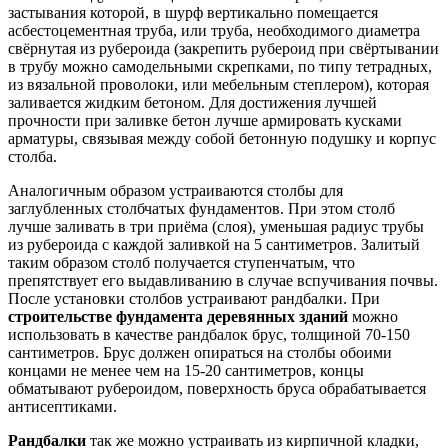
застывания которой, в шурф вертикально помещается
асбестоцементная труба, или труба, необходимого диаметра
свёрнутая из рубероида (закрепить рубероид при свёртывании
в трубу можно самодельными скрепками, по типу тетрадных,
из вязальной проволоки, или мебельным степлером), которая
заливается жидким бетоном. Для достижения лучшей
прочности при заливке бетон лучше армировать кусками
арматуры, связывая между собой бетонную подушку и корпус
столба.
Аналогичным образом устраиваются столбы для
заглубленных столбчатых фундаментов. При этом столб
лучше заливать в три приёма (слоя), уменьшая радиус трубы
из рубероида с каждой заливкой на 5 сантиметров. Залитый
таким образом столб получается ступенчатым, что
препятствует его выдавливанию в случае вспучивания почвы.
После установки столбов устраивают рандбалки. При
строительстве фундамента деревянных зданий
можно
использовать в качестве рандбалок брус, толщиной 70-150
сантиметров. Брус должен опираться на столбы обоими
концами не менее чем на 15-20 сантиметров, концы
обматывают рубероидом, поверхность бруса обрабатывается
антисептиками.
Рандбалки
так же можно устраивать из кирпичной кладки,