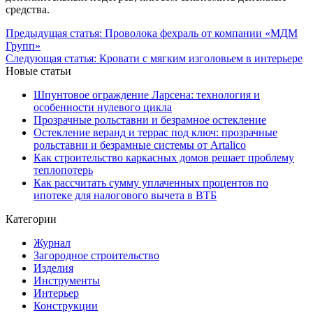
средства.
Предыдущая статья:
Проволока фехраль от компании «МДМ
Групп»
Следующая статья:
Кровати с мягким изголовьем в интерьере
Новые статьи
Шпунтовое ограждение Ларсена: технология и
особенности нулевого цикла
Прозрачные рольставни и безрамное остекление
Остекление веранд и террас под ключ: прозрачные
рольставни и безрамные системы от Artalico
Как строительство каркасных домов решает проблему
теплопотерь
Как рассчитать сумму уплаченных процентов по
ипотеке для налогового вычета в ВТБ
Категории
Журнал
Загородное строительство
Изделия
Инструменты
Интерьер
Конструкции