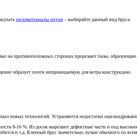
закупать
пиломатериалы оптом
– выбирайте данный вид бруса.
;
ке на противоположных сторонах прорезают пазы, образующие 
адение образует почти непроницаемую для ветра конструкцию.
иал новых технологий. Устраняются недостатки оцилиндрованно
ности 8-16 %. Из досок вырезают дефектные части и под высоки
робится и т.д. Клееный брус значительно лучше обычного по всем