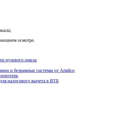
риала;
внешнем осмотре.
ти нулевого цикла
авни и безрамные системы от Artalico
плопотерь
для налогового вычета в ВТБ