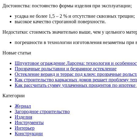
Достоинства: постоянство формы изделия при эксплуатации;
усадка не более 1,5 – 2 % и отсутствие сквозных трещин;
высокое качество строганной поверхности.
Недостатки: стоимость значительно выше, чем у цельного мате
погрешности в технологии изготовления незаметны при 
Новые статьи
Шпунтовое ограждение Ларсена: технология и особеннос
Прозрачные рольставни и безрамное остекление
Остекление веранд и террас под ключ: прозрачные рольст
Как строительство каркасных домов решает проблему те
Как рассчитать сумму уплаченных процентов по ипотеке 
Категории
Журнал
Загородное строительство
Изделия
Инструменты
Интерьер
Конструкции